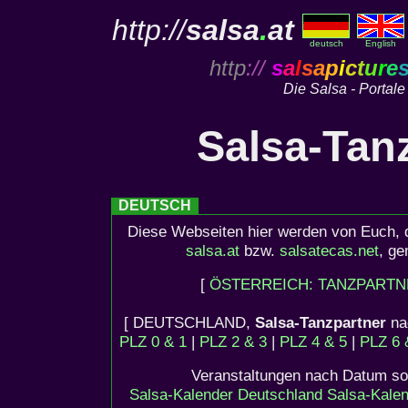
http://
salsa
.
at
deutsch
English
http
://
s
a
l
s
a
p
i
c
t
u
r
e
Die Salsa - Portale
Salsa-Tan
DEUTSCH
Diese Webseiten hier werden von Euch, 
salsa.at
bzw.
salsatecas.net
, ge
[
ÖSTERREICH: TANZPARTN
[ DEUTSCHLAND,
Salsa-Tanzpartner
nac
PLZ 0 & 1
|
PLZ 2 & 3
|
PLZ 4 & 5
|
PLZ 6 
Veranstaltungen nach Datum sor
Salsa-Kalender Deutschland
Salsa-Kalen