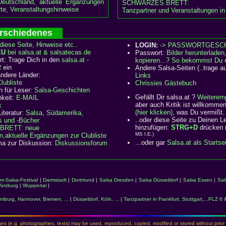
Deutschland, aktuelle Ergänzungen
SCHWARZES BRETT:
te, Veranstaltungshinweise
Tanzpartner und Veranstaltungen in
Verschiedenes
diese Seite, Hinweise etc..
LOGIN:
-> PASSWORTGESC
EU
bei salsa.at & salsatecas.de
Passwort:
Bilder herunterladen
rt: Trage Dich in den
salsa.at -
kopieren...? So bekommst Du 
R
ein
Andere Salsa-Seiten (..trage a
ndere Länder:
Links
ubliste
Chrissies Gästebuch
n für Leser:
Salsa-Geschichten
Gefällt Dir salsa.at ?
Weiteremp
hkeit:
E-MAIL
aber auch Kritik ist willkomm
k
(hier klicken)
, was Du vermißt.
iteratur:
Salsa, Südamerika,
..oder diese Seite zu Deinen 
s und -Bücher
hinzufügen:
STRG+D
drücken 
BRETT:
neue
MS I.E.)
n,aktuelle Ergänzungen zur Clubliste
...oder gar
Salsa.at als Startse
ma zur Diskussion:
Diskussionsforum
m-Salsa-Festival
|
Darmstadt
|
Dortmund
|
Salsa Dresden
|
Salsa Düsseldorf
|
Salsa Essen
|
Sal
ürzburg
|
Wuppertal
|
mburg, Hannover, Bremen, ...
|
Düsseldorf, Köln, ...
|
Tanzpartner in Frankfurt, Stuttgart,...PLZ 6 
es (e.g. photographies, texts) may be used, reproduced, copied, modified or stored without prior 