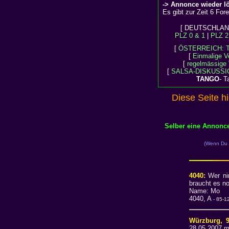
-> Annonce wieder l
Es gibt zur Zeit 6 For
[ DEUTSCHLAND,
PLZ 0 & 1
|
PLZ 2
[
ÖSTERREICH: 
[
Einmalige V
[
regelmässige 
[
SALSA-DISKUSS
TANGO
- T
Diese Seite h
Selber eine Annonc
(Wenn Du D
4040:
Wer ni
braucht es no
Name: Mo E
4040, A
- 85-12
Würzburg, 
28.05.2007 m