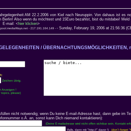
hrgelegenheit AM 22.2.2006 von Kiel nach Neuruppin. Von dahaus ist es no
Berlin! Also wenn du möchtest und 15Euro bezahlst, bist du mitdabei! Meld 
E-mail: <
hier klicken
>
- Sunday, February 19, 2006 at 21:56:36 (C
5.pool.mediaWays.net - 217.191.164.149 -
GELEGENHEITEN / ÜBERNACHTUNGSMÖGLICHKEITEN, me
t:
Zeichen übrig.
n Anzeigen !
 topics, please)
sfüllen nicht notwendig; wenn Du keine E-mail-Adresse hast, dann gebe im Te
efonnummer o.Ä. an, sonst kann Dich niemand kontaktieren):
(Deine E-mailadresse wird nicht offen sichtbar sein, Kontakt erf
(falls, dann mit "http://" davor !)
(don´t forget "h