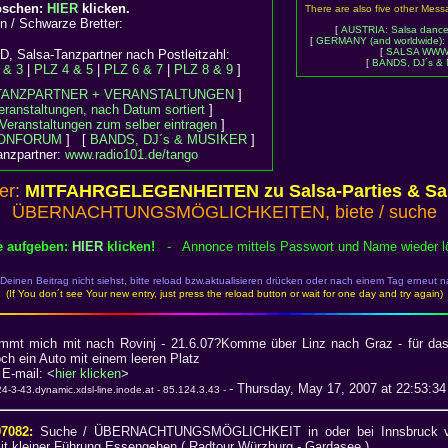
öschen:
HIER
klicken.
There are also five other Mes
en / Schwarze Bretter:
[
AUSTRIA: Salsa dance 
[
GERMANY (and worldwide)
[
SALSA WWW
 Salsa-Tanzpartner nach Postleitzahl:
[
BANDS, DJ´s &
 & 3
|
PLZ 4 & 5
|
PLZ 6 & 7
|
PLZ 8 & 9
]
TANZPARTNER + VERANSTALTUNGEN
]
eranstaltungen, nach Datum sortiert
]
Veranstaltungen zum selber eintragen
]
IONFORUM
] [
BANDS, DJ´s & MUSIKER
]
anzpartner:
www.radio101.de/tango
ier:
MITFAHRGELEGENHEITEN zu Salsa-Parties & Sal
ÜBERNACHTUNGSMÖGLICHKEITEN, biete / suche
e aufgeben:
HIER
klicken!
- Annonce mittels Passwort und Name wieder 
einen Beitrag nicht siehst, bitte reload bzw.aktualisieren drücken oder nach einem Tag erneut
(If You don´t see Your new entry, just press the reload button or wait for one day and try again)
mmt mich mit nach Rovinj - 21.6.07?Komme über Linz nach Graz - für das
ch ein Auto mit einem leeren Platz
-mail: <
hier klicken
>
- Thursday, May 17, 2007 at 22:53:3
4-3-43.dynamic.xdsl-line.inode.at - 85.124.3.43 -
97082:
Suche / ÜBERNACHTUNGSMÖGLICHKEIT in oder bei Innsbruck v
it kleiner Führung Essengehen ( Radtour Würzburg - Gardasee )