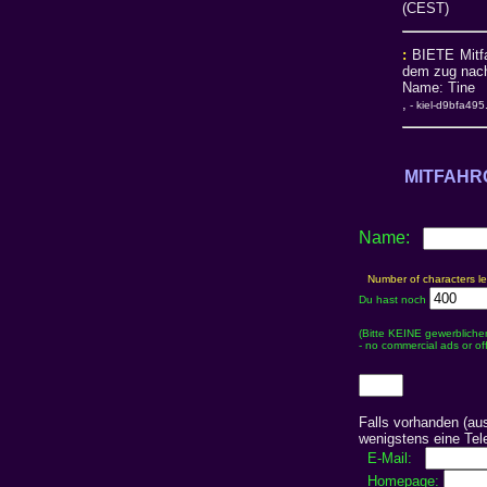
(CEST)
:
BIETE Mitfa
dem zug nach 
Name: Tine 
,
- kiel-d9bfa49
MITFAHR
Name:
Number of characters lef
Du hast noch
(Bitte KEINE gewerbliche
- no commercial ads or off
Falls vorhanden (au
wenigstens eine Tel
E-Mail:
Homepage: