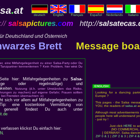
lsa
.
at
deutsch
English
Français
Español
Nederlands
Italiano
://
s
a
l
s
a
p
i
c
t
u
r
e
s
.
c
o
m
http://
salsatecas.
für Deutschland und Österreich
warzes Brett
Message boa
ner, eine Mitfahrgelegenheit zu einer Salsa-Party oder Du
Tanzpartner kennenlernen ? Kein Problem, hier wirst Du
Seite hier: Mitfahrgelegenheiten zu
Salsa-
ige oder regelmäßige) und
ENGLISH
hkeiten.
Nutzung (d.h. unter Umständen das Risiko,
ahrungen zu machen) auf eigene Gefahr; Frauen sollten
Looking for a dancing partn
ne bei Fremden übernachten ;o)
Europe ?
ht sich vor allem auf Mitfahrgelegenheiten zu
This pages - the Salsa mess
 Tip: eine kostenlose Vermittlung von
YOU, the readers of
salsa
.
at
a
iten generell findest Du auch unter
Although most advertisements
t.de
people here will understand yo
- just try !
Just click
HERE
to a
erfassen klickst Du einfach hier:
(NO COMMERCIAL 
EN
.
[ GERMANY, Salsa dancing
ZIP 0 & 1
|
ZIP 2 & 3
|
ZIP 4 &