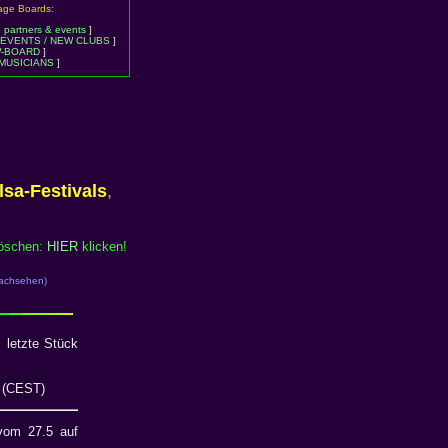
sage Boards:
partners & events
]
: EVENTS / NEW CLUBS
]
-BOARD
]
 MUSICIANS
]
sa-Festivals
,
löschen:
HIER
klicken!
 nachsehen)
 letzte Stück
4 (CEST)
om 27.5 auf