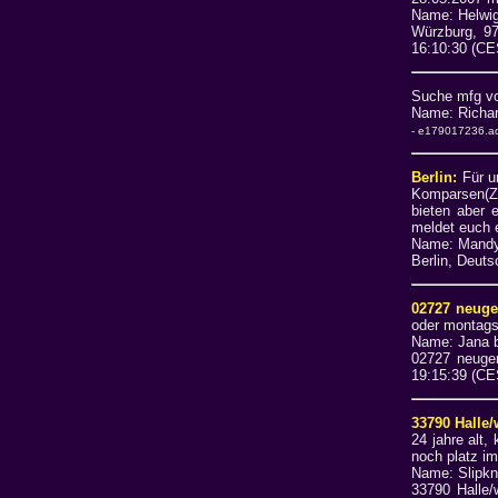
Name: Helw
Würzburg, 9
16:10:30 (CE
Suche mfg vo
Name: Rich
- e179017236.ads
Berlin:
Für u
Komparsen(Ze
bieten aber 
meldet euch 
Name: Mand
Berlin, Deuts
02727 neuge
oder montags
Name: Jana
02727 neuger
19:15:39 (CE
33790 Halle/
24 jahre alt,
noch platz im
Name: Slipk
33790 Halle/