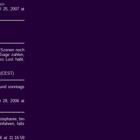
en
>
l 25, 2007 at
. Szenen noch
 Gage zahlen,
so Lust habt,
3 (CEST)
 und sonntags
r 28, 2006 at
tephanie, bin
nfahren, falls
6 at 11:16:59