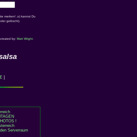
te merken! ;o) kannst Du
der gelöscht).
 created by:
Matt Wright
.
salsa
E
]
rreich
TAGEN
HOTOS !
terreich
n den Serverraum