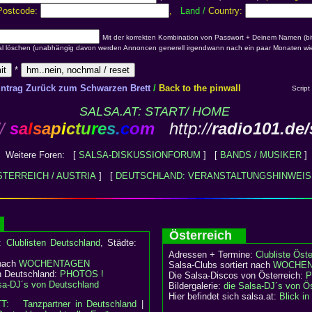
 Postcode:
,
Land
/
Country:
Mit der korrekten Kombination von Passwort + Deinem Namen (bit
al löschen (unabhängig davon werden Annoncen generell irgendwann nach ein paar Monaten wie
*
intrag Zurück zum Schwarzen Brett
/
Back to the pinwall
Script
SALSA.AT: START/ HOME
/
s
a
l
s
a
p
i
c
t
u
r
e
s
.
c
o
m
http://
radio101.de/
Weitere Foren: [
SALSA-DISKUSSIONFORUM
] [
BANDS / MUSIKER
]
TERREICH / AUSTRIA
] [
DEUTSCHLAND: VERANSTALTUNGSHINWEIS
d
Österreich
e:
Clublisten Deutschland
, Städte:
Adressen + Termine:
Clubliste Öste
 nach
WOCHENTAGEN
Salsa-Clubs sortiert nach
WOCHEN
n Deutschland:
PHOTOS !
Die Salsa-Discos von Österreich:
P
sa-DJ´s von Deutschland
Bildergalerie:
die Salsa-DJ´s von Ös
Hier befindet sich salsa.at:
Blick i
TT:
Tanzpartner in Deutschland
|