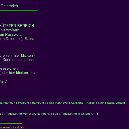
 Österreich
HÜTZTER BEREICH
, vergrößern,
ein Passwort.
uch Deine ein):
Salsa
fehlen: hier klicken
-
en: Dann
schreibe uns
Lesezeichen
(oder
hier klicken
, nur
ite ?
sa Frankfurt
|
Freiburg
|
Hamburg
|
Salsa Hannover
|
Karlsruhe
|
Kassel
|
Köln
|
Salsa Leipzig
|
& 7
|
Tanzpartner München, Nürnberg,
|
Salsa-Tanzpartner in Österreich
]
consent of salsa.at .