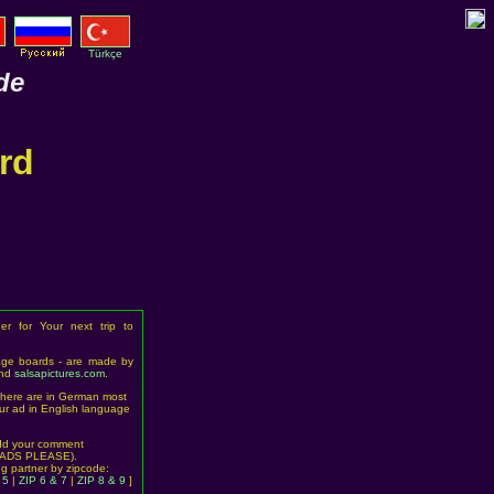
Türkçe
de
rd
er for Your next trip to
age boards - are made by
nd
salsapictures.com
.
 here are in German most
ur ad in English language
dd your comment
ADS PLEASE).
 partner by zipcode:
 5
|
ZIP 6 & 7
|
ZIP 8 & 9
]