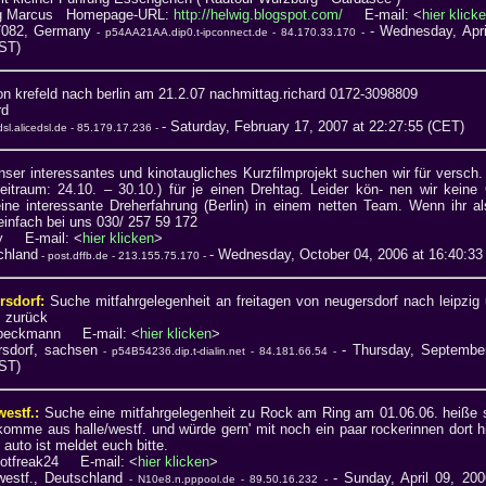
ig Marcus Homepage-URL:
http://helwig.blogspot.com/
E-mail: <
hier klick
7082, Germany
- Wednesday, Apri
- p54AA21AA.dip0.t-ipconnect.de - 84.170.33.170 -
ST)
n krefeld nach berlin am 21.2.07 nachmittag.richard 0172-3098809
ard
- Saturday, February 17, 2007 at 22:27:55 (CET)
l.alicedsl.de - 85.179.17.236 -
nser interessantes und kinotaugliches Kurzfilmprojekt suchen wir für versch
itraum: 24.10. – 30.10.) für je einen Drehtag. Leider kön- nen wir keine
eine interessante Dreherfahrung (Berlin) in einem netten Team. Wenn ihr al
einfach bei uns 030/ 257 59 172
y E-mail: <
hier klicken
>
chland
- Wednesday, October 04, 2006 at 16:40:3
- post.dffb.de - 213.155.75.170 -
rsdorf:
Suche mitfahrgelegenheit an freitagen von neugersdorf nach leipzig
 zurück
 beckmann E-mail: <
hier klicken
>
sdorf, sachsen
- Thursday, Septembe
- p54B54236.dip.t-dialin.net - 84.181.66.54 -
ST)
westf.:
Suche eine mitfahrgelegenheit zu Rock am Ring am 01.06.06. heiße s
 komme aus halle/westf. und würde gern' mit noch ein paar rockerinnen dort hi
 auto ist meldet euch bitte.
notfreak24 E-mail: <
hier klicken
>
westf., Deutschland
- Sunday, April 09, 200
- N10e8.n.pppool.de - 89.50.16.232 -