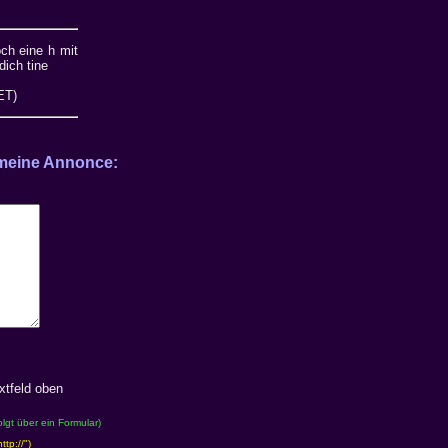
ch eine h mit
dich tine
ET)
ine Annonce:
xtfeld oben
olgt über ein Formular)
ttp://")