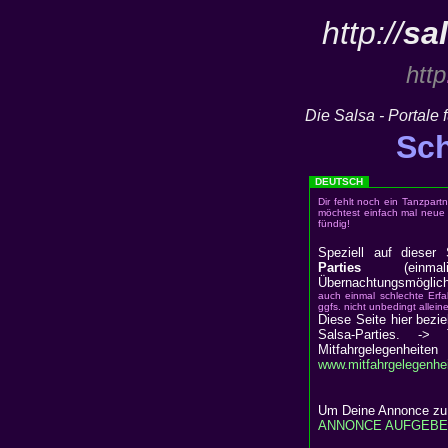
http://
sa
http
Die Salsa - Portale 
Sch
DEUTSCH
Dir fehlt noch ein Tanzpart
möchtest einfach mal neue 
fündig!
Speziell auf dieser 
Parties
(einmal
Übernachtungsmöglic
auch einmal schlechte Erf
ggfs. nicht unbedingt allei
Diese Seite hier bezie
Salsa-Parties. ->
Mitfahrgelegenhe
www.mitfahrgelegenhei
Um Deine Annonce zu v
ANNONCE AUFGEB