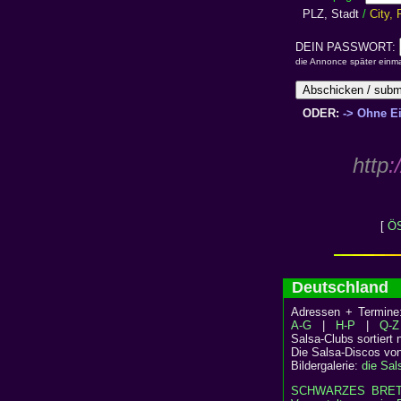
PLZ, Stadt
/
City,
DEIN PASSWORT:
die Annonce später einm
ODER:
-> Ohne E
http
:/
[
ÖS
Deutschlan
Adressen + Termin
A-G
|
H-P
|
Q-Z
Salsa-Clubs sortiert
Die Salsa-Discos vo
Bildergalerie:
die Sal
SCHWARZES BRE