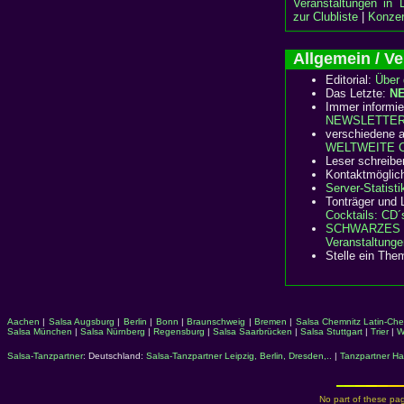
Veranstaltungen in 
zur Clubliste
|
Konzer
Allgemein / 
Editorial:
Über 
Das Letzte:
N
Immer informie
NEWSLETTE
verschiedene a
WELTWEITE Cl
Leser schreibe
Kontaktmöglic
Server-Statisti
Tonträger und L
Cocktails: CD´
SCHWARZES 
Veranstaltunge
Stelle ein The
Aachen
|
Salsa Augsburg
|
Berlin
|
Bonn
|
Braunschweig
|
Bremen
|
Salsa Chemnitz
Latin-Che
Salsa München
|
Salsa Nürnberg
|
Regensburg
|
Salsa Saarbrücken
|
Salsa Stuttgart
|
Trier
|
W
Salsa-Tanzpartner
: Deutschland:
Salsa-Tanzpartner Leipzig, Berlin, Dresden,..
|
Tanzpartner Ha
No part of these pag